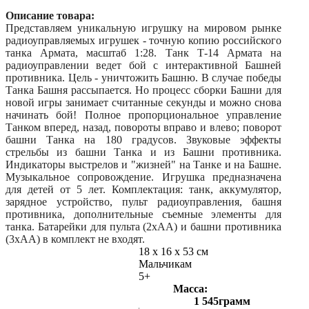
Описание товара:
Представляем уникальную игрушку на мировом рынке
радиоуправляемых игрушек - точную копию российского
танка Армата, масштаб 1:28. Танк Т-14 Армата на
радиоуправлении ведет бой с интерактивной Башней
противника. Цель - уничтожить Башню. В случае победы
Танка Башня рассыпается. Но процесс сборки Башни для
новой игры занимает считанные секунды и можно снова
начинать бой! Полное пропорциональное управление
Танком вперед, назад, повороты вправо и влево; поворот
башни Танка на 180 градусов. Звуковые эффекты
стрельбы из башни Танка и из Башни противника.
Индикаторы выстрелов и "жизней" на Танке и на Башне.
Музыкальное сопровождение. Игрушка предназначена
для детей от 5 лет. Комплектация: танк, аккумулятор,
зарядное устройство, пульт радиоуправления, башня
противника, дополнительные съемные элементы для
танка. Батарейки для пульта (2хАА) и башни противника
(3хАА) в комплект не входят.
18 x 16 x 53 см
Мальчикам
5+
Масса:
1 545грамм